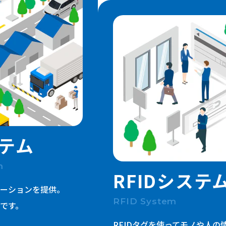
一般事業主行動計画 / 健康企業宣言
健康経営優良法人
品質方針
SDGs宣言
パートナーシップ構築宣言
環境ソリューション
テム
m
RFIDシステ
ーションを提供。
RFID System
です。
RFIDタグを使ってモノや人