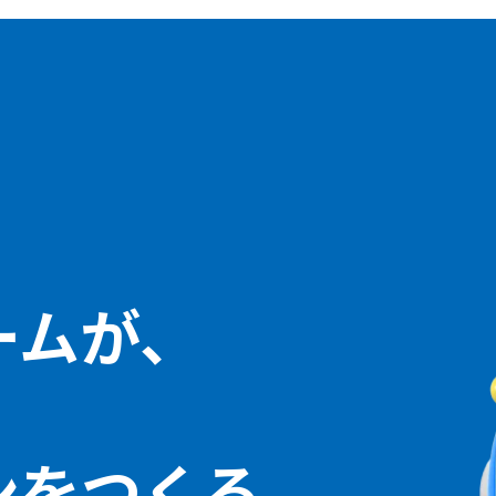
ームが、
ン
をつくる。