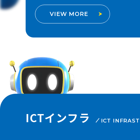
VIEW MORE
ICTインフラ
ICT INFRAS