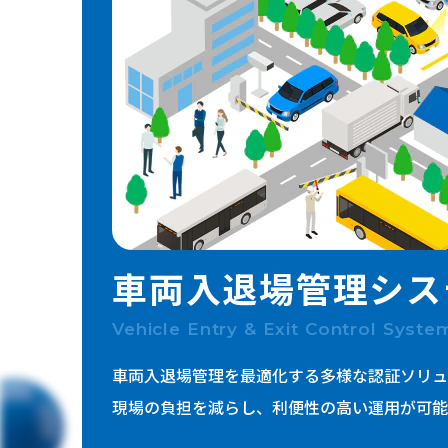
ICTインフラ
セキュリティ
映像・音響
公共・防災
車両入退場管理
シス
Vehicle Entry & Exit Control Syste
車両入退場管理を最適化する多様な認証ソリュ
現場の負担を減らし、利便性の高い運用が可能