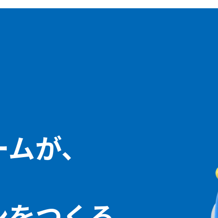
ームが、
ン
をつくる。