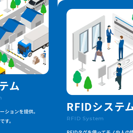
一般事業主行動計画 / 健康企業宣言
健康経営優良法人
品質方針
SDGs宣言
パートナーシップ構築宣言
環境ソリューション
テム
m
RFIDシステ
ーションを提供。
RFID System
です。
RFIDタグを使ってモノや人