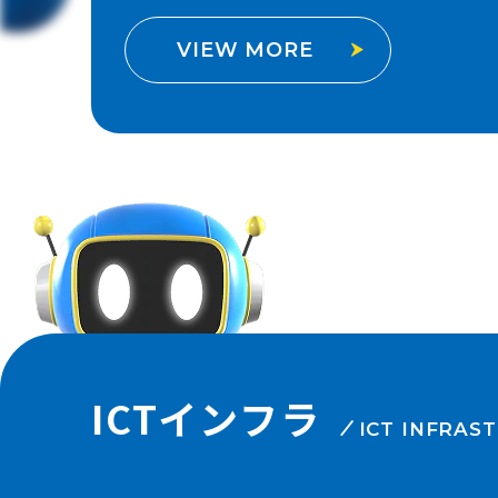
VIEW MORE
ICTインフラ
ICT INFRAS