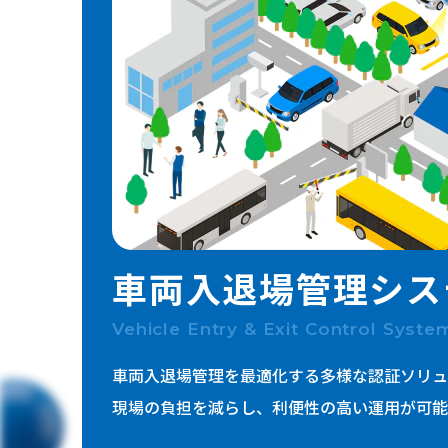
ICTインフラ
セキュリティ
映像・音響
公共・防災
車両入退場管理
シス
Vehicle Entry & Exit Control Syste
車両入退場管理を最適化する多様な認証ソリュ
現場の負担を減らし、利便性の高い運用が可能