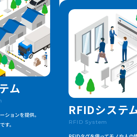
一般事業主行動計画 / 健康企業宣言
健康経営優良法人
品質方針
SDGs宣言
パートナーシップ構築宣言
環境ソリューション
テム
m
RFIDシステ
ーションを提供。
RFID System
です。
RFIDタグを使ってモノや人