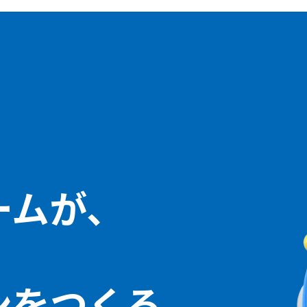
ームが、
ン
をつくる。