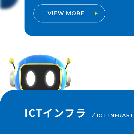
VIEW MORE
ICTインフラ
ICT INFRAS