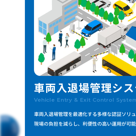
ICTインフラ
セキュリティ
映像・音響
公共・防災
車両入退場管理
シス
Vehicle Entry & Exit Control Syste
車両入退場管理を最適化する多様な認証ソリュ
現場の負担を減らし、利便性の高い運用が可能