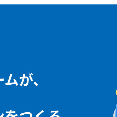
ームが、
ン
をつくる。