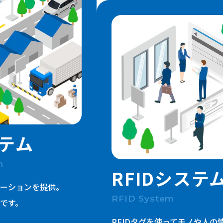
一般事業主行動計画 / 健康企業宣言
健康経営優良法人
品質方針
SDGs宣言
パートナーシップ構築宣言
環境ソリューション
テム
m
RFIDシステ
ーションを提供。
RFID System
です。
RFIDタグを使ってモノや人