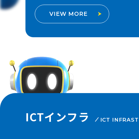
VIEW MORE
ICTインフラ
ICT INFRAS