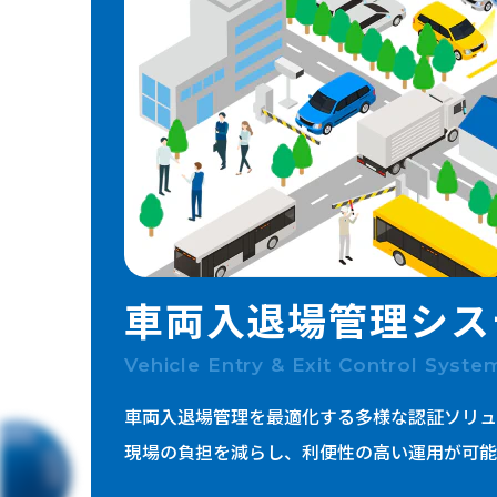
ICTインフラ
セキュリティ
映像・音響
公共・防災
車両入退場管理
シス
Vehicle Entry & Exit Control Syste
車両入退場管理を最適化する多様な認証ソリュ
現場の負担を減らし、利便性の高い運用が可能